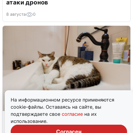
атаки дронов
8 августа
0
На информационном ресурсе применяются
cookie-файлы. Оставаясь на сайте, вы
подтверждаете свое
согласие
на их
Екатеринбуржцам объяснили, когда
использование.
вернут воду
Согласен