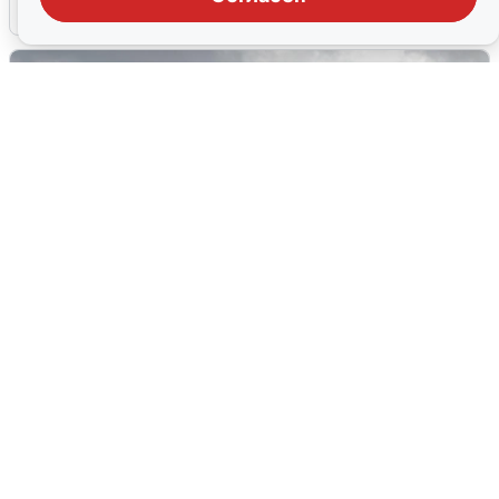
8 августа
0
Ночная атака БПЛА на Самарскую
область: хронология
8 августа
0