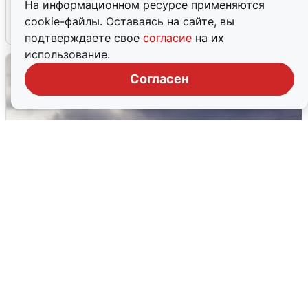
На информационном ресурсе применяются
cookie-файлы. Оставаясь на сайте, вы
4 августа
0
подтверждаете свое
согласие
на их
использование.
Согласен
Над ХМАО впервые сбили
беспилотники
3 августа
0