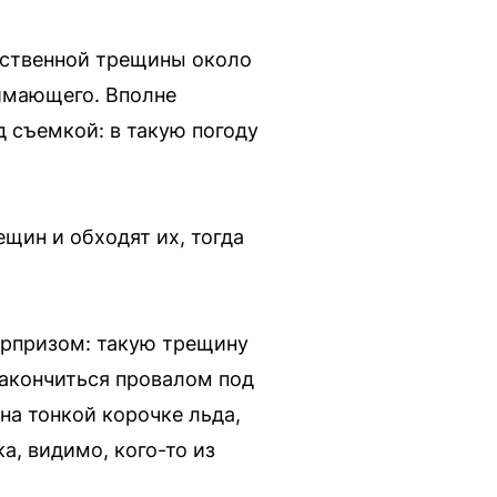
бственной трещины около
нимающего. Вполне
д съемкой: в такую погоду
щин и обходят их, тогда
юрпризом: такую трещину
закончиться провалом под
 на тонкой корочке льда,
, видимо, кого-то из