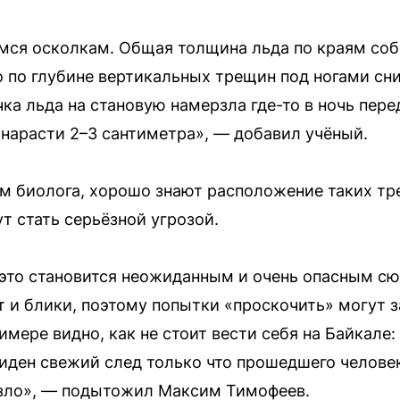
имся осколкам. Общая толщина льда по краям со
о по глубине вертикальных трещин под ногами с
чка льда на становую намерзла где-то в ночь пере
т нарасти 2–3 сантиметра», — добавил учёный.
м биолога, хорошо знают расположение таких тре
т стать серьёзной угрозой.
 это становится неожиданным и очень опасным с
ст и блики, поэтому попытки «проскочить» могут 
имере видно, как не стоит вести себя на Байкале:
ден свежий след только что прошедшего человека
везло», — подытожил Максим Тимофеев.