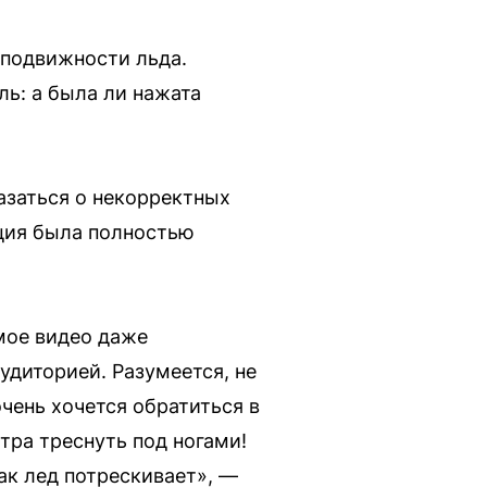
 подвижности льда.
ль: а была ли нажата
азаться о некорректных
ация была полностью
мое видео даже
удиторией. Разумеется, не
очень хочется обратиться в
етра треснуть под ногами!
как лед потрескивает», —