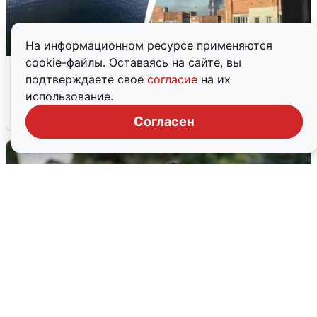
На информационном ресурсе применяются
cookie-файлы. Оставаясь на сайте, вы
Ночная атака БПЛА на Ярославль:
подтверждаете свое
согласие
на их
попадания и последствия
использование.
6 августа
0
Согласен