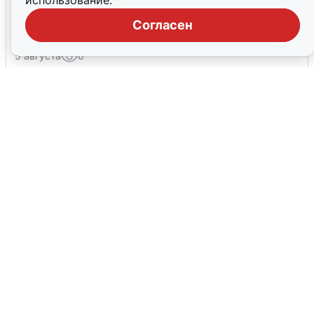
использование.
Взрывы в Воронеже после сигнала
Согласен
тревоги
5 августа
0
Жители и туристы Сочи рассказали
об атаке БПЛА 5 августа